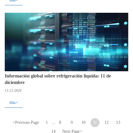
Más+
Información global sobre refrigeración líquida: 11 de
diciembre
11-12-2024
Más+
<
Previous Page
1
8
9
10
11
12
13
...
14
Next Page
>