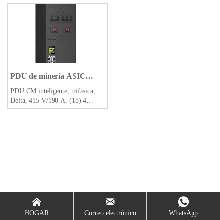
PDU de minería ASIC
refrigerada por líquido
PDU CM inteligente, trifásica,
Delta, 415 V/190 A, (18) 4
pines, resistente al agua, con
protección contra sobrecarga



HOGAR
Correo electrónico
WhatsApp