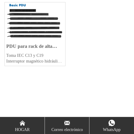
PDU para rack de alta
confiabilidad
Toma IEC C13 y C19
Interruptor magnético hidráulico
y enchufe (TÜV)
Cumplimiento de PDU con
RoHS y REACH / TÜV EMC y
CE



HOGAR
Correo electrónico
WhatsApp