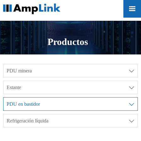

Productos
PDU minera

Estante

PDU en bastidor

Refrigeración líquida
