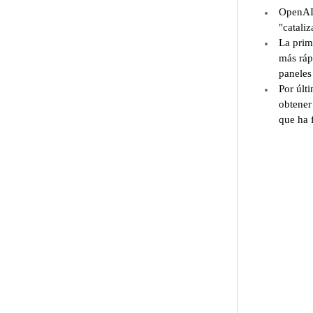
OpenAI 
"cataliz
La prim
más ráp
paneles 
Por últ
obtener
que ha 