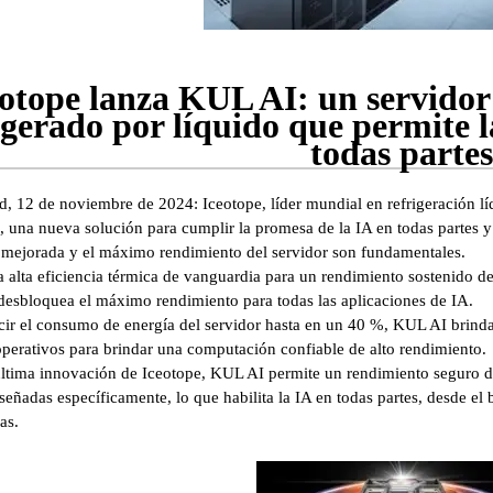
eotope lanza KUL AI: un servidor
igerado por líquido que permite la
todas parte
ld, 12 de noviembre de 2024: Iceotope, líder mundial en refrigeración l
 una nueva solución para cumplir la promesa de la IA en todas partes y 
 mejorada y el máximo rendimiento del servidor son fundamentales.
 alta eficiencia térmica de vanguardia para un rendimiento sostenido de 
esbloquea el máximo rendimiento para todas las aplicaciones de IA.
cir el consumo de energía del servidor hasta en un 40 %, KUL AI brinda
operativos para brindar una computación confiable de alto rendimiento.
tima innovación de Iceotope, KUL AI permite un rendimiento seguro del
señadas específicamente, lo que habilita la IA en todas partes, desde el 
as.