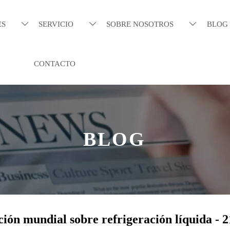
ES
SERVICIO
SOBRE NOSOTROS
BLOG



CONTACTO
BLOG
ión mundial sobre refrigeración líquida - 