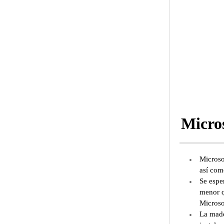
Micro
Microso
así com
Se espe
menor q
Microso
La made