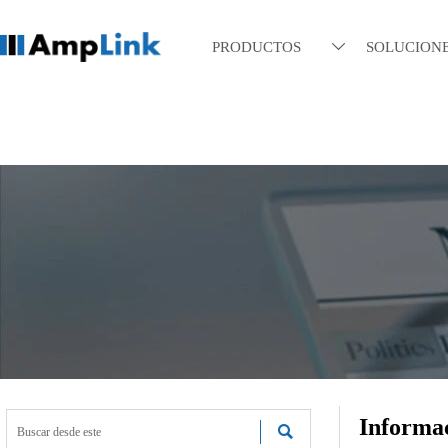
PRODUCTOS
SOLUCION

Informac
