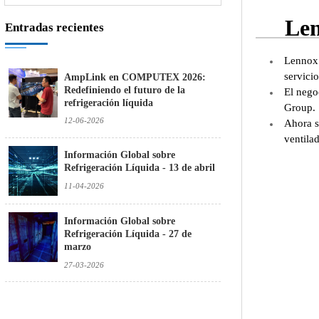
Len
Entradas recientes
Lennox 
servici
AmpLink en COMPUTEX 2026:
Redefiniendo el futuro de la
El nego
refrigeración líquida
Group.
12-06-2026
Ahora s
ventila
Información Global sobre
Refrigeración Líquida - 13 de abril
11-04-2026
Información Global sobre
Refrigeración Líquida - 27 de
marzo
27-03-2026