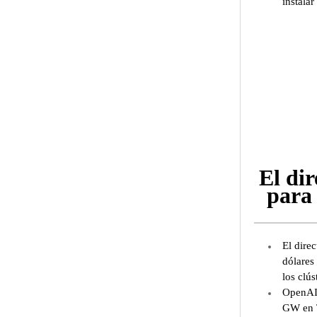
instala
El dir
para 
El direc
dólares
los clú
OpenAI 
GW en T