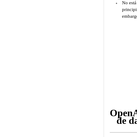
No está
princip
embargo
OpenAI
de d