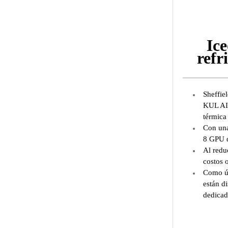
Ic
refr
Sheffie
KUL AI,
térmica
Con una
8 GPU d
Al redu
costos 
Como úl
están di
dedicad