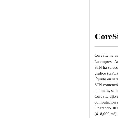
CoreSi
CoreSite ha a
La empresa Am
STN ha selecc
gráfico (GPU)
líquido en se
STN comenzó a
entonces, se 
CoreSite dijo 
computación m
Operando 30 i
(418,000 m²).