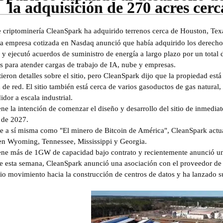
la adquisición de 270 acres cer
 criptominería CleanSpark ha adquirido terrenos cerca de Houston, Texas
la empresa cotizada en Nasdaq anunció que había adquirido los derecho
, y ejecutó acuerdos de suministro de energía a largo plazo por un tot
s para atender cargas de trabajo de IA, nube y empresas.
eron detalles sobre el sitio, pero CleanSpark dijo que la propiedad está
a de red. El sitio también está cerca de varios gasoductos de gas natura
idor a escala industrial.
ene la intención de comenzar el diseño y desarrollo del sitio de inmedi
 de 2027.
e a sí misma como "El minero de Bitcoin de América", CleanSpark actual
en Wyoming, Tennessee, Mississippi y Georgia.
ene más de 1GW de capacidad bajo contrato y recientemente anunció un g
de esta semana, CleanSpark anunció una asociación con el proveedor d
io movimiento hacia la construcción de centros de datos y ha lanzado s