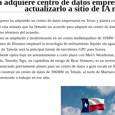
a adquiere centro de datos empre
actualizarlo a sitio de IA
esa ha adquirido un centro de datos empresarial en Texas y planea conv
ó esta semana que ha firmado un acuerdo para adquirir un centro de d
los términos del acuerdo.
ones se ampliarán y modernizarán en un centro multiinquilino de 10MW 
datos de Houston empleará la tecnología de enfriamiento líquido sin a
 de Taiwán será la principal fuente de servidores GPU para Iozera.
almente opera bajo un arrendamiento a corto plazo con Men's Wearhouse,
, Timothy Ngo, un capitalista de riesgo de Ryse Ventures, es un invers
anunciado previamente planes para un centro de datos a gran escala en
construir un centro de datos de 386MW en Tetuán, al norte de Marruecos,
enzado a trabajar en ese sitio.