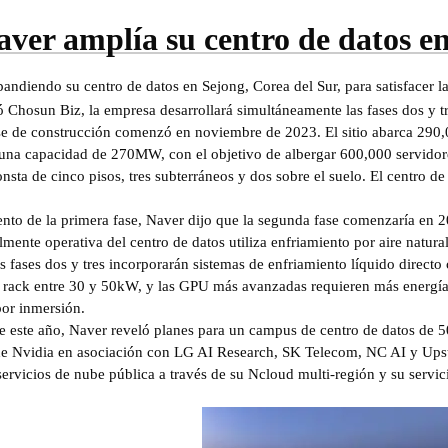
aver amplía su centro de datos e
andiendo su centro de datos en Sejong, Corea del Sur, para satisfacer 
 Chosun Biz, la empresa desarrollará simultáneamente las fases dos y t
se de construcción comenzó en noviembre de 2023. El sitio abarca 290,
 una capacidad de 270MW, con el objetivo de albergar 600,000 servidore
sta de cinco pisos, tres subterráneos y dos sobre el suelo. El centro de
ento de la primera fase, Naver dijo que la segunda fase comenzaría en 
lmente operativa del centro de datos utiliza enfriamiento por aire natu
 fases dos y tres incorporarán sistemas de enfriamiento líquido direct
 rack entre 30 y 50kW, y las GPU más avanzadas requieren más energía.
por inmersión.
de este año, Naver reveló planes para un campus de centro de datos d
 Nvidia en asociación con LG AI Research, SK Telecom, NC AI y Upst
ervicios de nube pública a través de su Ncloud multi-región y su servic