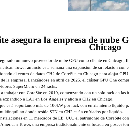
te asegura la empresa de nube 
Chicago
segurado un nuevo proveedor de nube GPU como cliente en Chicago, Ill
erican Tower anunció esta semana una expansión de su relación con el
ionado el centro de datos CH2 de CoreSite en Chicago para alojar GPU
 de la empresa. Lanzándose en abril de 2025, el clúster GPU One com
rvidores SuperMicro en 24 racks.
 trabajar con CoreSite en 2019, comenzando con un solo rack en las in
ha expandido a LA1 en Los Ángeles y ahora a CH2 en Chicago.
que está soportando más de 100kW por rack con enfriamiento líquido par
ultiinquilino donde reside STN en CH2 están enfriados por líquido.
nstalaciones en 11 mercados de EE. UU., el patrimonio de CoreSite c
 American Tower, una empresa tradicionalmente enfocada en poseer torre