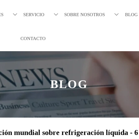
ES
SERVICIO
SOBRE NOSOTROS
BLOG



CONTACTO
BLOG
ión mundial sobre refrigeración líquida - 6