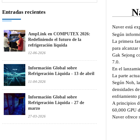
N
Entradas recientes
Naver está exp
AmpLink en COMPUTEX 2026:
Según informó
Redefiniendo el futuro de la
La primera fa
refrigeración líquida
para alcanzar
12-06-2026
Gak Sejong con
7.0.
Información Global sobre
En el lanzami
Refrigeración Líquida - 13 de abril
La parte actua
11-04-2026
Según Noh, las
densidades de
enfriamiento 
Información Global sobre
Refrigeración Líquida - 27 de
A principios 
marzo
60,000 GPU de
27-03-2026
Naver ofrece s