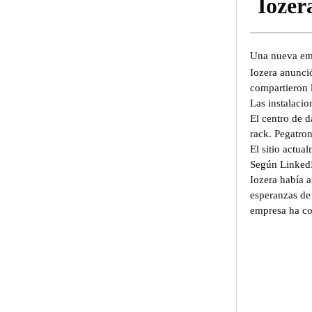
Iozer
Una nueva empr
Iozera anunci
compartieron 
Las instalaci
El centro de 
rack. Pegatron
El sitio actu
Según LinkedIn
Iozera había 
esperanzas de 
empresa ha com