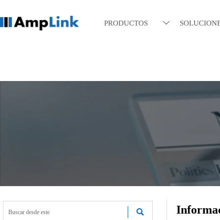
PRODUCTOS
SOLUCION

Informac
