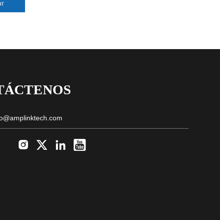
ar
TÁCTENOS
to@amplinktech.com



