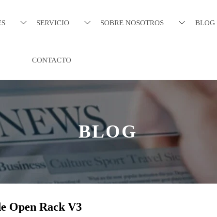
ES
SERVICIO
SOBRE NOSOTROS
BLOG



CONTACTO
BLOG
 de Open Rack V3